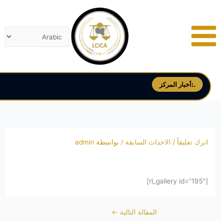
خطي
لى
لمحتوى
أخبار المركز:.
اترك تعليقاً
/
الاحداث السابقة
/ بواسطة
admin
[rl_gallery id=”195″]
المقالة التالية
←