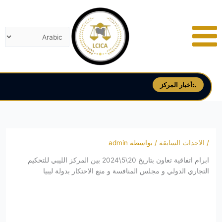
خطي
لى
لمحتوى
أخبار المركز:.
/
الاحداث السابقة
/ بواسطة
admin
ابرام اتفاقية تعاون بتاريخ 20\5\2024 بين المركز الليبي للتحكيم
التجاري الدولي و مجلس المنافسة و منع الاحتكار بدولة ليبيا